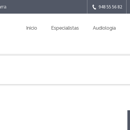
948 55 56 82
rra
Inicio
Especialistas
Audiología