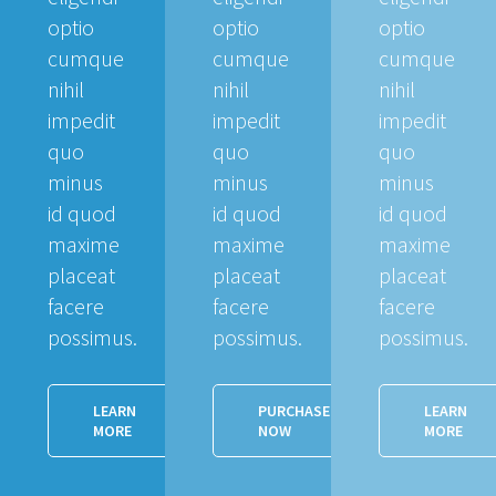
optio
optio
optio
cumque
cumque
cumque
nihil
nihil
nihil
impedit
impedit
impedit
quo
quo
quo
minus
minus
minus
id quod
id quod
id quod
maxime
maxime
maxime
placeat
placeat
placeat
facere
facere
facere
possimus.
possimus.
possimus.
LEARN
PURCHASE
LEARN
MORE
NOW
MORE