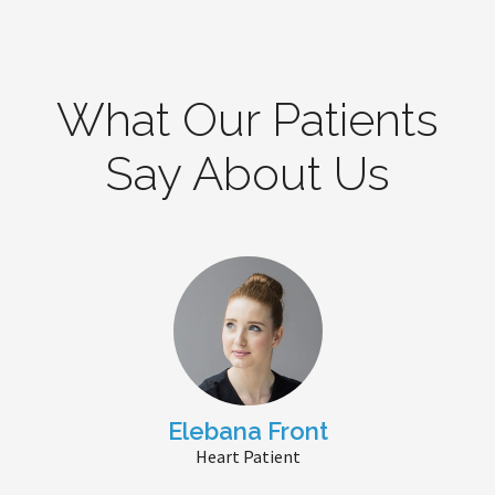
OUR STAFF
25
What Our Patients
Say About Us
CLINIC ROOM
355
MACHINES
Elebana Front
Heart Patient