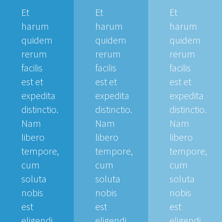
Et
Et
Et
harum
harum
harum
quidem
quidem
quidem
rerum
rerum
rerum
facilis
facilis
facilis
est et
est et
est et
expedita
expedita
expedita
distinctio.
distinctio.
distinctio.
Nam
Nam
Nam
libero
libero
libero
tempore,
tempore,
tempore,
cum
cum
cum
soluta
soluta
soluta
nobis
nobis
nobis
est
est
est
eligendi
eligendi
eligendi